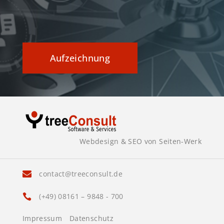
Aufzeichnung
Webdesign & SEO von Seiten-Werk
contact@treeconsult.de

(+49) 08161 – 9848 - 700

Impressum
Datenschutz