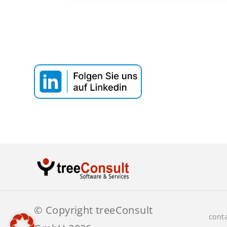
Webinar T
Datenaus
© Copyright treeConsult
cont