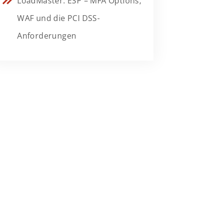
LoadMaster: ESP – MFA Options,
WAF und die PCI DSS-
Anforderungen