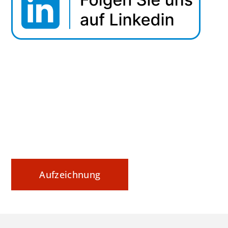
Webinar Tipp: Securing Data In Motion
Datenaustausch nachvollziehbar steuern und
sicher dokumentieren
Aufzeichnung