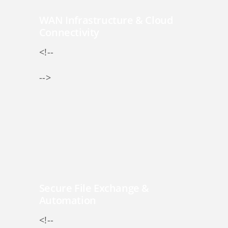
WAN Infrastructure & Cloud
Connectivity
<!--
-->
Secure File Exchange &
Automation
<!--