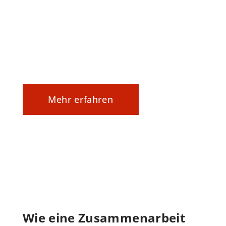
Hand, nach verschiedenen Modellen.
Dahinter steckt Wissen, Erfahrung und
tiefe Sachkenntnis – direkt von uns, für
Sie.
Mehr erfahren
Wie eine Zusammenarbeit