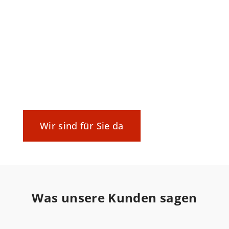
Kommunizieren auf Augenhöhe!
Sprechen Sie mit einem Partner, der die
Herausforderungen und Bedürfnisse der
IT seit Jahrzehnten kennt und diese zu
bewältigen weiß.
Wir sind für Sie da
Was unsere Kunden sagen