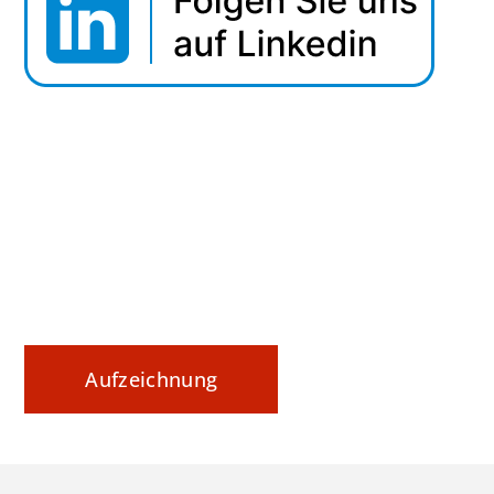
Webinar Tipp: Securing Data In Motion
Datenaustausch nachvollziehbar steuern und
sicher dokumentieren
Aufzeichnung