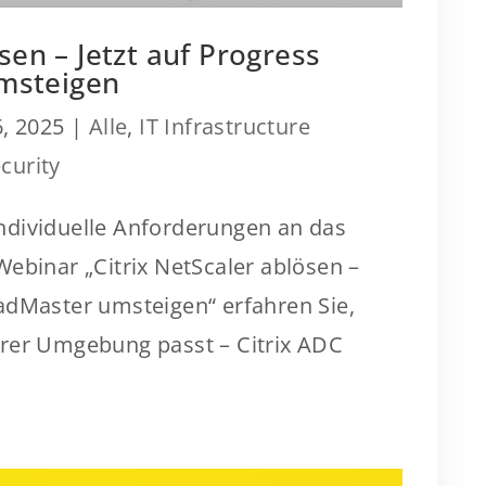
sen – Jetzt auf Progress
msteigen
, 2025
|
Alle
,
IT Infrastructure
curity
 individuelle Anforderungen an das
ebinar „Citrix NetScaler ablösen –
adMaster umsteigen“ erfahren Sie,
hrer Umgebung passt – Citrix ADC