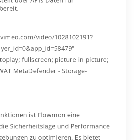
tellt über APIs Daten für
ereit.
er.vimeo.com/video/1028102191?
yer_id=0&app_id=58479"
play; fullscreen; picture-in-picture;
SWAT MetaDefender - Storage-
nktionen ist Flowmon eine
ie Sicherheitslage und Performance
bungen zu optimieren. Es bietet