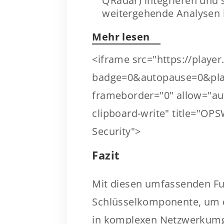
QRadar) integrieren und s
weitergehende Analysen b
Mehr lesen
<iframe src="https://play
badge=0&autopause=0&pla
frameborder="0" allow="auto
clipboard-write" title="OP
Security">
Fazit
Mit diesen umfassenden Fu
Schlüsselkomponente, um d
in komplexen Netzwerkumge