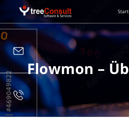
Start
Flowmon – Übe