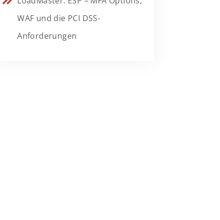
LoadMaster: ESP – MFA Options,
WAF und die PCI DSS-
Anforderungen