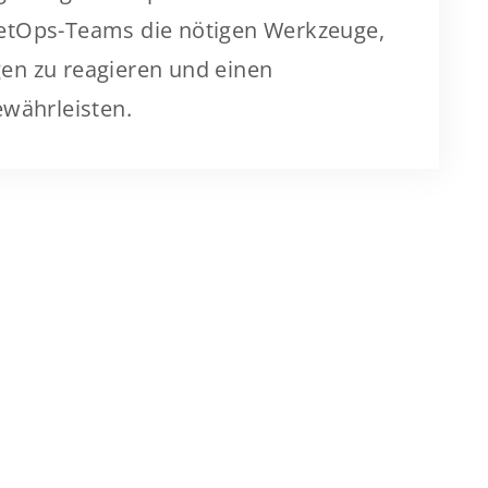
etOps-Teams die nötigen Werkzeuge,
en zu reagieren und einen
ewährleisten.
ipp: Securing Data In Motion
tausch nachvollziehbar steuern und sicher do