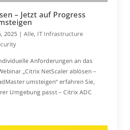
sen – Jetzt auf Progress
msteigen
, 2025
|
Alle
,
IT Infrastructure
curity
 individuelle Anforderungen an das
ebinar „Citrix NetScaler ablösen –
adMaster umsteigen“ erfahren Sie,
hrer Umgebung passt – Citrix ADC