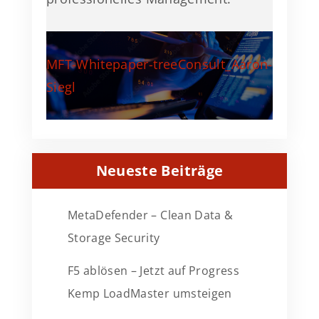
MFT-Whitepaper-treeConsult_Aaron-
Siegl
Neueste Beiträge
MetaDefender – Clean Data &
Storage Security
F5 ablösen – Jetzt auf Progress
Kemp LoadMaster umsteigen