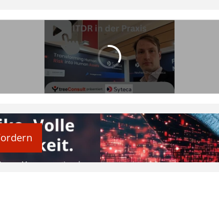
fordern
ipp: Securing Data In Motion