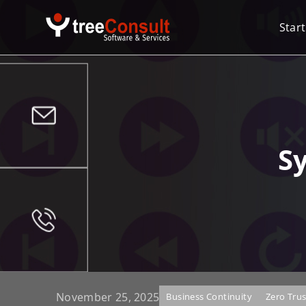
Start
Sy
November 25, 2025
Business Continuity
Zero Trus